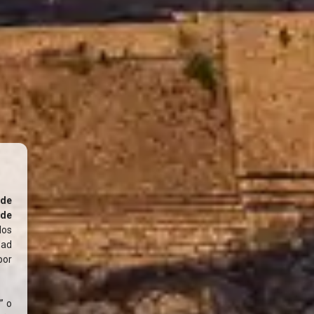
de
de
los
dad
por
” o