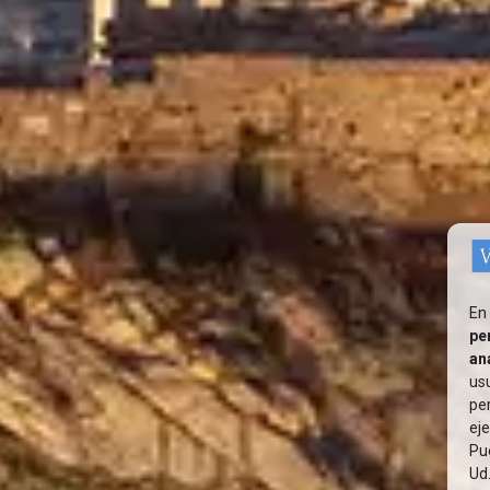
En
pe
an
us
pe
eje
Pu
Ud