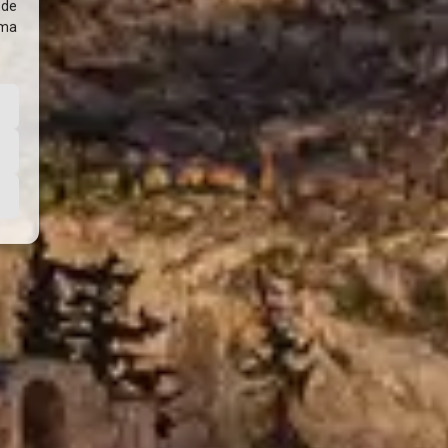
ede
rma