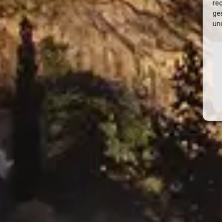
re
ge
uni