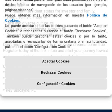
✅ Benefits:
de los hábitos de navegación de los usuarios (por ejemplo,
páginas visitadas).
– Permanent Resident status for investor and family.
Puede obtener más información en nuestra
Política de
– Warm, sunny climate ☀️
Cookies.
– Rich and diverse culture 🎨
Ud. puede aceptar todas las cookies pulsando el botón “Aceptar
– High-quality healthcare system 🏥
Cookies” o rechazarlas pulsando el botón “Rechazar Cookies”.
– Relaxed and welcoming lifestyle 🌊
También puede gestionar estas cookies y, por lo tanto,
aceptarlas o rechazarlas de forma unitaria o en su totalidad,
Don’t miss the opportunity to make your dreams come true.
pulsando el botón “Configuración Cookies”
Register today at the link in bio and start your journey toward
an improved life for you and your family! 🎉
Aceptar Cookies
Confirmed cities:
* Coral Springs, FL
Rechazar Cookies
* Ridgewood, NJ
* Washington, DC
Configuración Cookies
* Key Biscayne, FL