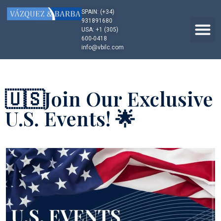
SPAIN: (+34)
931891680
USA: +1 (305)
600-0418
info@vbilc.com
🇺🇸Join Our Exclusive
U.S. Events! 🌟