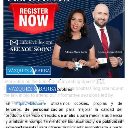
Interested on the benefits of investing Spain? 🇪🇸
This is your chance to solve all your doubts! Register now at
Cookies
the link in bio to attend our informative sessions led by
licensed lawyers 🧑‍⚖️
En
https://vbilc.com/
utilizamos cookies, propias y de
terceros,
de personalización
para mejorar la calidad del
What will you learn?
producto o servicio ofrecido;
de análisis
para medir la audiencia
✅ Effective strategies for investing in properties in Spain 🏡
y analizar el comportamiento de los usuarios; y
de publicidad
✅ Investment in Companies, stocks and bonds.
comportamental
para ofrecer publicidad personalizada a partir